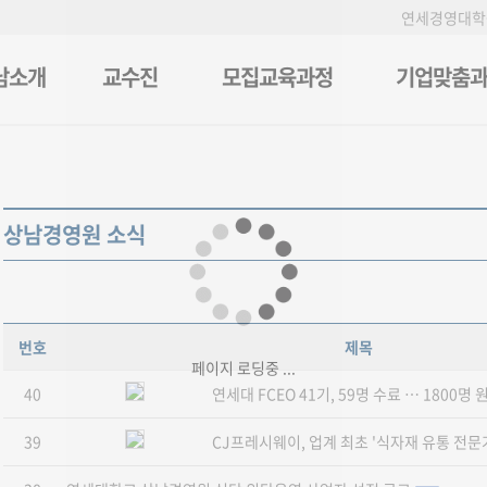
연세경영대학
남소개
교수진
모집교육과정
기업맞춤
상남경영원 소식
번호
제목
페이지 로딩중 ...
40
연세대 FCEO 41기, 59명 수료 … 1800명
39
CJ프레시웨이, 업계 최초 '식자재 유통 전문가