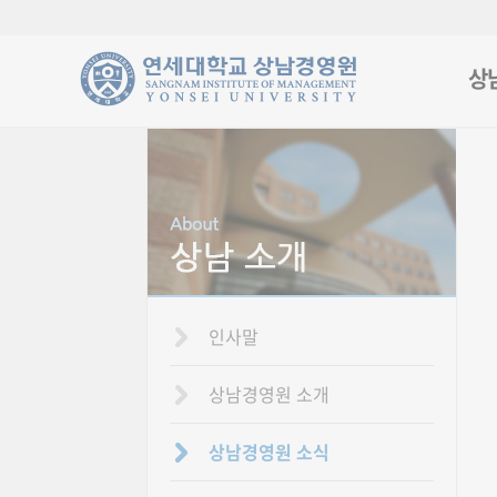
상
인사말
상남경영원 소개
상남경영원 소식