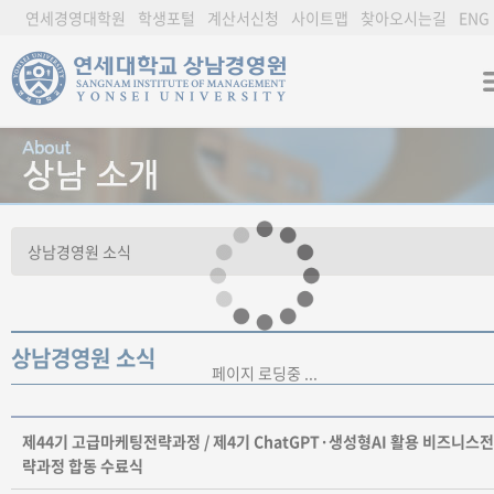
연세경영대학원
학생포털
계산서신청
사이트맵
찾아오시는길
ENG
상남경영원 소식
페이지 로딩중 ...
제44기 고급마케팅전략과정 / 제4기 ChatGPT·생성형AI 활용 비즈니스전
략과정 합동 수료식