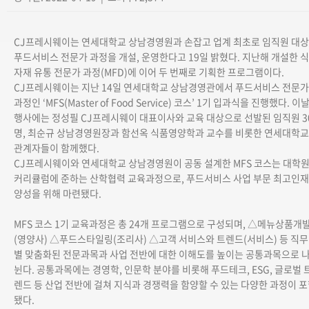
CJ프레시웨이는 연세대학교 상남경영원과 손잡고 업계 최초로 임직원 대상
푸드서비스 전문가 과정을 개설, 운영한다고 19일 밝혔다. 지난해 개설한 식
자재 유통 전문가 과정(MFD)에 이어 두 번째로 기획한 프로그램이다.
CJ프레시웨이는 지난 14일 연세대학교 상남경영관에서 푸드서비스 전문가
과정인 ‘MFS(Master of Food Service) 코스’ 1기 입과식을 진행했다. 이
행사에는 정성필 CJ프레시웨이 대표이사와 교육 대상으로 선발된 임직원 3
명, 최순규 상남경영원장과 함선옥 식품영양학과 교수를 비롯한 연세대학교
관계자들이 함께했다.
CJ프레시웨이와 연세대학교 상남경영원이 공동 설계한 MFS 코스는 대학
커리큘럼에 준하는 산학협력 교육과정으로, 푸드서비스 사업 부문 최고인재
양성을 위해 마련됐다.
MFS 코스 1기 교육과정은 총 24개 프로그램으로 구성되며, △메뉴상품개
(영양사) △푸드스타일링(조리사) △고객 서비스와 트렌드(서비스) 등 직무
별 맞춤화된 전문과목과 사업 전반에 대한 이해도를 높이는 공통과목으로 
뉜다. 공통과목에는 경영학, 인문학 분야를 비롯해 푸드테크, ESG, 글로벌 
렌드 등 산업 전반에 걸쳐 지식과 경쟁력을 함양할 수 있는 다양한 과정이 
됐다.