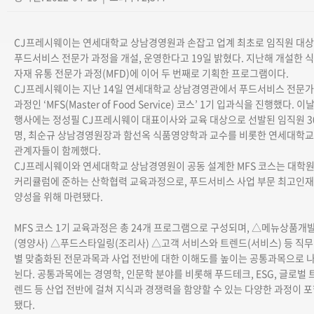
CJ프레시웨이는 연세대학교 상남경영원과 손잡고 업계 최초로 임직원 대상
푸드서비스 전문가 과정을 개설, 운영한다고 19일 밝혔다. 지난해 개설한 식
자재 유통 전문가 과정(MFD)에 이어 두 번째로 기획한 프로그램이다.
CJ프레시웨이는 지난 14일 연세대학교 상남경영관에서 푸드서비스 전문가
과정인 ‘MFS(Master of Food Service) 코스’ 1기 입과식을 진행했다. 이
행사에는 정성필 CJ프레시웨이 대표이사와 교육 대상으로 선발된 임직원 3
명, 최순규 상남경영원장과 함선옥 식품영양학과 교수를 비롯한 연세대학교
관계자들이 함께했다.
CJ프레시웨이와 연세대학교 상남경영원이 공동 설계한 MFS 코스는 대학
커리큘럼에 준하는 산학협력 교육과정으로, 푸드서비스 사업 부문 최고인재
양성을 위해 마련됐다.
MFS 코스 1기 교육과정은 총 24개 프로그램으로 구성되며, △메뉴상품개
(영양사) △푸드스타일링(조리사) △고객 서비스와 트렌드(서비스) 등 직무
별 맞춤화된 전문과목과 사업 전반에 대한 이해도를 높이는 공통과목으로 
뉜다. 공통과목에는 경영학, 인문학 분야를 비롯해 푸드테크, ESG, 글로벌 
렌드 등 산업 전반에 걸쳐 지식과 경쟁력을 함양할 수 있는 다양한 과정이 
됐다.