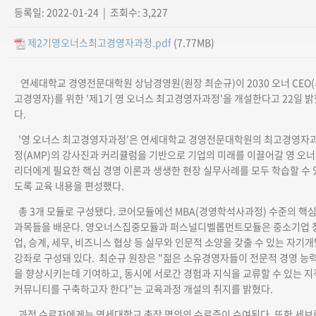
등록일: 2022-01-24 | 조회수: 3,227
제2기영오너스최고경영자과정.pdf
(7.77MB)
연세대학교 경영전문대학원 상남경영원(원장 최순규)이 2030 오너 CEO
고경영자)를 위한 '제1기 영 오너스 최고경영자과정'을 개설한다고 22일 밝
다.
'영 오너스 최고경영자과정'은 연세대학교 경영전문대학원의 최고경영자
정(AMP)의 강사진과 커리큘럼을 기반으로 기업의 미래를 이끌어갈 영 오너
리더에게 필요한 핵심 경영 이론과 생생한 현장 실무사례를 모두 학습할 수 
도록 교육 내용을 편성했다.
총 3개 모듈로 구성됐다. 코어모듈에선 MBA(경영학석사과정) 수준의 핵
과목들을 배운다. 영오너스집중모듈과 퍼스널디벨롭먼트모듈은 중소기업 
업, 승계, 세무, 비즈니스 협상 등 실무와 인문적 소양을 갖출 수 있는 자기
강좌로 구성돼 있다. 최순규 원장은 "젊은 소유경영자들이 전문적 경영 능
을 향상시키는데 기여하고, 동시에 서로간 경험과 지식을 교류할 수 있는 지
커뮤니티를 구축하고자 한다"는 교육과정 개설의 취지를 밝혔다.
과정 수료자에게는 연세대학교 총장 명의의 수료증이 수여된다. 또한 세브