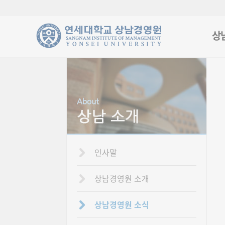
상
인사말
상남경영원 소개
상남경영원 소식