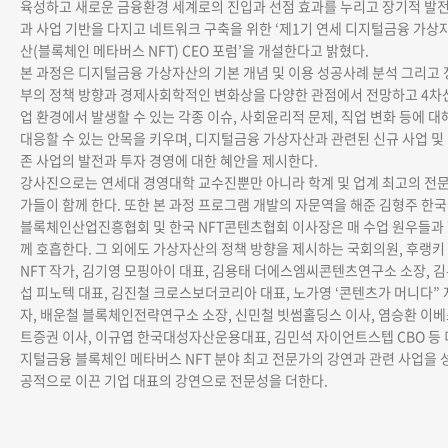
육성하고 새로운 금융환경 세계로의 진입과 선점 효과를 누리고 장기적 발
과 사업 기반을 다지고 네트워크 구축을 위한 ‘제1기 연세 디지털금융 가상
산(블록체인 메타버스 NFT) CEO 포럼’을 개설한다고 밝혔다.
본 과정은 디지털금융 가상자산의 기본 개념 및 이용 성공사례 분석 그리고 
부의 정책 방향과 경제사회학적인 변화상을 다양한 관점에서 전망하고 4차
업 환경에서 발생할 수 있는 각종 이슈, 사회윤리적 문제, 직업 변화 등에 대
대응할 수 있는 안목을 키우며, 디지털금융 가상자산과 관련된 신규 사업 및
존 사업의 발전과 투자 경영에 대한 혜안을 제시한다.
강사진으로는 연세대 경영대학 교수진뿐만 아니라 학계 및 업계 최고의 전
가들이 함께 한다. 또한 본 과정 프로그램 개발의 자문역을 해준 김형주 한국
블록체인산업진흥협회 및 한국 NFT콘텐츠협회 이사장은 매 수업 원우들과
께 호흡한다. 그 외에도 가상자산의 정책 방향을 제시하는 국회의원, 후랭키
NFT 작가, 김기영 모핑아이 대표, 김용태 더에스엠씨콘텐츠연구소 소장, 
섭 피노텍 대표, 김진철 크로스보더코리아 대표, 노가영 ‘콘텐츠가 머니다” 
자, 배운철 블록체인전략연구소 소장, 신민철 빗썸홀딩스 이사, 염승환 이
트증권 이사, 이규엽 한국대성자산운용대표, 김민석 자이언트스텝 CBO 등 
지털금융 블록체인 메타버스 NFT 분야 최고 전문가의 강연과 관련 사업을 
공적으로 이끈 기업 대표의 강연으로 전문성을 더한다.