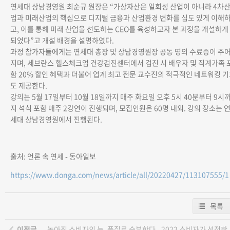
연세대 상남경영원 최순규 원장은 “가상자산은 일회성 산업이 아니라 4차
업과 미래산업의 핵심으로 디지털 금융과 산업환경 변화를 심도 있게 이해
고, 이를 통해 미래 산업을 선도하는 CEO를 육성하고자 본 과정을 개설하게
되었다”고 개설 배경을 설명하였다.
과정 참가자들에게는 연세대 총장 및 상남경영원장 공동 명의 수료증이 주
지며, 세브란스 헬스체크업 건강검진센터에서 검진 시 배우자 및 직계가족 
함 20% 할인 혜택과 더불어 업계 최고 전문 교수진의 적극적인 네트워킹 
도 제공한다.
강의는 5월 17일부터 10월 18일까지 매주 화요일 오후 5시 40분부터 9시
지 석식 포함 매주 2강연이 진행되며, 모집인원은 60명 내외. 강의 장소는 
세대 상남경영원에서 진행된다.
출처: 언론 속 연세 - 동아일보
https://www.donga.com/news/article/all/20220427/113107555/1
목록
이전글
높아진 소비자의 눈, 품질로 승부한다 - 2022 소비자가 선정한