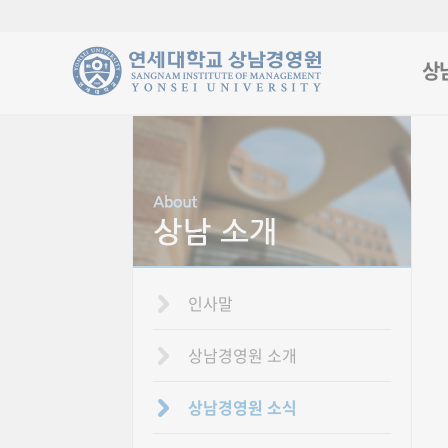
상
인사말
상남경영원 소개
상남경영원 소식