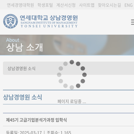
연세경영대학원
학생포털
계산서신청
사이트맵
찾아오시는길
ENG
상남경영원 소식
페이지 로딩중 ...
제45기 고급기업분석가과정 입학식
등록일: 2025-03-17 | 조회수: 1,165