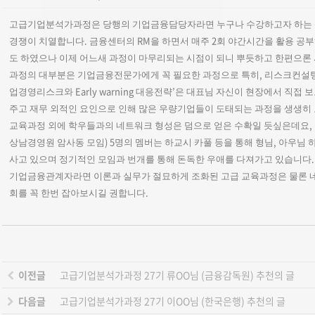
고급기업분석가과정은 당행의 기업금융담당자라면 누구나 수강하고자 하는 상
.
RM
2
경쟁이 치열합니다
금융센터의
을 하면서 매주
회 야간시간을 활용 공
도 하였으나 이제 어느새 과정이 마무리되는 시점이 되니 뿌듯하고 한편으론
,
과정의 대부분은 기업금융전문가에게 꼭 필요한 과정으로 특히
리스크컨설팅
Early warning
’
업경영리스크와
대응전략
은 대표님 자신이 현장에서 직접 
주고 재무 외적인 요인으로 인해 많은 우량기업들이 도태되는 과정을 생생히
,
교육과정 외에 학우들과의 네트워크 형성은 덤으로 얻은 수확일 듯싶은데요
) 5
,
상남경영원 암사동 모임
명의 멤버는 하교시 카풀 등을 통해 형님
아우님 
.
사고 있으며 정기적인 모임과 번개를 통해 돈독한 우애를 다져가고 있습니다
기업금융관계자라면 이론과 실무가 절묘하게 조화된 고급 교육과정은 물론 
.
회를 꼭 한번 잡아보시길 권합니다
이전글
고급기업분석가과정 27기 류OO님 (금융감독원) 추천의 글
다음글
고급기업분석가과정 27기 이OO님 (한국은행) 추천의 글