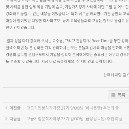
및 사례를 통한 실무 적용 기법의 습득
,
기업가치평가 사례에 대한 고찰 등 어느 한
강좌라도 놓칠 수 없는 내용들 이었습니다
.
특히 베트남 해외연수기간 동안의 교
과정에 참여했던 다양한 회사의
27
기 동기 교육생들과의 교류는 참으로 즐겁고 
한 시간이었습니다
.
열과 성을 다해 강의해 주시는 교수님
,
그리고 간담회 및
Beer Time
을 통한 강
활력소 마련 등 본 강좌를
기획 관리하시는 모든 분들께 감사의 마음을 전하며 무
경쟁의 글로벌 경쟁구도에서 기업을 정확히 분석해야하는 중요성은 아무리 강조
도 부족할 것 같습니다
.
지금 바로 등록하세요
.
참 재미있고 유익합니다
.
한국캐피탈 김 
목록
이전글
고급기업분석가과정 27기 양OO님 (하나은행) 추천의 글
다음글
고급기업분석가과정 26기 김OO님 (금융감독원) 추천의 글