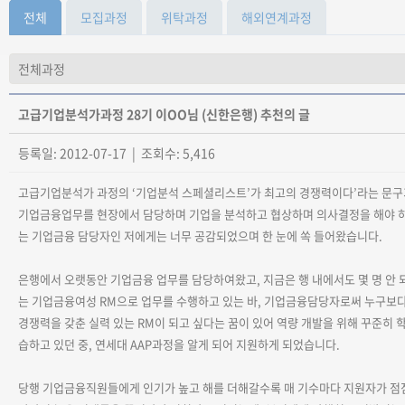
전체
모집과정
위탁과정
해외연계과정
고급기업분석가과정 28기 이OO님 (신한은행) 추천의 글
등록일: 2012-07-17 | 조회수: 5,416
고급기업분석가 과정의
‘
기업분석 스페셜리스트
’
가 최고의 경쟁력이다
’
라는 문구
기업금융업무를 현장에서 담당하며 기업을 분석하고 협상하며 의사결정을 해야 
는 기업금융 담당자인 저에게는 너무 공감되었으며 한 눈에 쏙 들어왔습니다
.
은행에서 오랫동안 기업금융 업무를 담당하여왔고
,
지금은 행 내에서도 몇 명 안 
는 기업금융여성
RM
으로 업무를 수행하고 있는 바
,
기업금융담당자로써 누구보
경쟁력을 갖춘 실력 있는
RM
이 되고 싶다는 꿈이 있어 역량 개발을 위해 꾸준히 
습하고 있던 중
,
연세대
AAP
과정을 알게 되어 지원하게 되었습니다
.
당행 기업금융직원들에게 인기가 높고 해를 더해갈수록 매 기수마다 지원자가 점