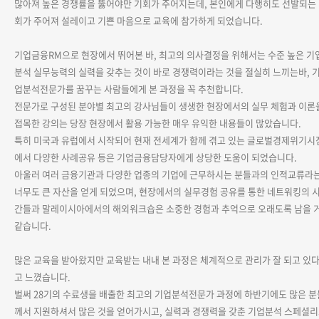
많아져 높은 경쟁률을 뚫어야만 기회가 주어지는데
,
본인에게 다행히도 선발되는
회가 주어져 설레이고 기쁜 마음으로 교육에 참가하게 되었습니다
.
기업금융
RM
으로 현장에서 뛰어본 바
,
최고의 의사결정을 위해서는 수준 높은 기
분석 실무능력의 실력을 갖추는 것이 바로 경쟁력이라는 것을 절실히 느끼는바
,
업분석전문가를 꿈꾸는 사람들에게 본 과정을 꼭 추천합니다
.
전문가로 구성된 분야별 최고의 강사님들이 생생한 현장에서의 실무 체험과 이론
접목한 강의는 당장 현장에서 활용 가능한 매우 유익한 내용들이 많았습니다
.
특히 미국과 유럽에서 시작되어 현재 전세계가 함께 겪고 있는 글로벌경제위기시
에서 다양한 사례공유 등은 기업금융담당자에게 상당한 도움이 되었습니다
.
아울러 여러 금융기관과 다양한 업종의 기업에 근무하시는 분들과의 인적교류라
너무도 큰 자산을 얻게 되었으며
,
현장에서의 실무경험 공유를 통한 네트워킹의 
간들과 말레이시아에서의 해외워크숍은 소중한 경험과 추억으로 오래도록 남을 
같습니다
.
많은 교육을 받아왔지만 교육받는 내내 본 과정은 체계적으로 관리가 잘 되고 있
고 느꼈습니다
.
벌써
28
기의 수료생을 배출한 최고의 기업분석전문가 과정에 하반기에도 많은 분
께서 지원하셔서 많은 것을 얻어가시고
,
실력과 경쟁력을 갖춘 기업분석 스페셜