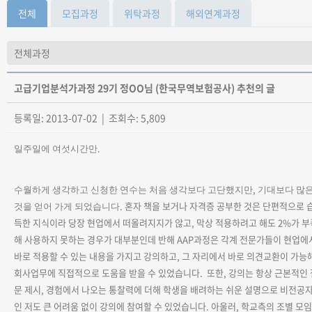
전체
모집과정
위탁과정
해외연계과정
고급기업분석가과정 29기 정OO님 (한국무역보험공사) 추천의 글
등록일: 2013-07-02 | 조회수: 5,809
.
일주일에 여섯시간만
,
수월하게 생각하고 신청한 연수는 처음 생각보다 고단했지만
기대보다 많
.
혼자 책을 보거나 자격증 공부한 것은 단편적으로 
것을 얻어 가게 되었습니다
득한 지식이라 당장 현업에서 떠올려지지가 않고
,
막상 적용하려고 해도
2%
가 부
해 사용하지 못하는 경우가 대부분인데 반해
AAP
과정은 각계 전문가들이 현업에
바로 적용할 수 있는 내용을 가지고 강의하고
,
그 자리에서 바로 의견교환이 가능
회사업무에 직접적으로 도움을 받을 수 있었습니다
.
또한
,
강의는 항상 근본적인 
문 제시
,
경험에서 나오는 통찰력에 더해 학생을 배려하는 쉬운 설명으로 비전공
인 저도 큰 어려움 없이 강의에 참여할 수 있었습니다
.
아울러
,
학교측의 조별 모임