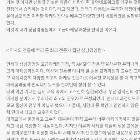
기는 것 이지만 신뢰와 진실한 마음이 바탕이 된 휴먼네트워크를 가꾸는 것
전쟁에서 승리하는 것이다”. 라고 하였다. 전쟁과 다름없는 혹독한 경쟁에
살아남으려면 이러한 마케팅전략을 배우고 다양한 인적 네트워크를 실현해
한다.
이것이 내가 상남경영원에서 고급마케팅과정을 선택한 이유다.
< 역사와 전통에 뿌리 둔 최고 전문가 집단 상남경영원 >
연세대 상남경영원 고급마케팅과정, 즉 AMSP과정은 명실상부한 우리나라
고의 마케팅과정이다. 역사와 전통뿐 아니라 질 높은 교과과정과 교수진 그
고 각계각층의 다양한 최고의 마케팅 전문가로 이루진 교육생을 볼 때 최고
마케팅과정과 인적네트워크를 한꺼번에 성취 할 수 있다.
나의 이런 기대는 실제 교육 속에서 고스란히 실현되었다. 우선 강사진의 경
마케팅 분야에서 우리나라 최고의 권위자로 구성되었다. 연세대 과정이므로
모교 출신이 전부가 아닐까 했으나 서울대, 서강대 등 학연에 연연하지 않은
력 면에서 최고의 교수진이었다.
대학교에서 운영하고 교수진 대부분이 현직 교수라 너무 아카데믹하지 않
하고 내심 걱정한 게 사실이었다. 하지만 이론과 사례를 적절히 섞은 교육은
우 흥미로웠으며 이론뿐 아니라 사례 역시 최신 트렌드에 맞춘 내용으로 진
되었다. 특히 외국기업 사례를 국내기업 사례와 동시에 비교하는 생동감 넘