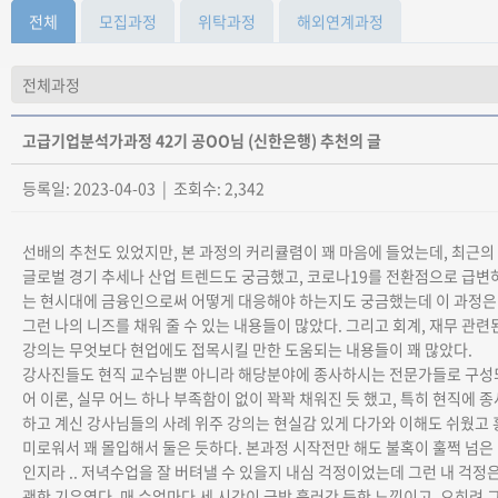
전체
모집과정
위탁과정
해외연계과정
고급기업분석가과정 42기 공OO님 (신한은행) 추천의 글
등록일: 2023-04-03 | 조회수: 2,342
선배의 추천도 있었지만, 본 과정의 커리큘렴이 꽤 마음에 들었는데, 최근의
글로벌 경기 추세나 산업 트렌드도 궁금했고, 코로나19를 전환점으로 급변
는 현시대에 금융인으로써 어떻게 대응해야 하는지도 궁금했는데 이 과정은
그런 나의 니즈를 채워 줄 수 있는 내용들이 많았다. 그리고 회계, 재무 관련
강의는 무엇보다 현업에도 접목시킬 만한 도움되는 내용들이 꽤 많았다.
강사진들도 현직 교수님뿐 아니라 해당분야에 종사하시는 전문가들로 구성
어 이론, 실무 어느 하나 부족함이 없이 꽉꽉 채워진 듯 했고, 특히 현직에 종
하고 계신 강사님들의 사례 위주 강의는 현실감 있게 다가와 이해도 쉬웠고 
미로워서 꽤 몰입해서 둘은 듯하다. 본과정 시작전만 해도 불혹이 훌쩍 넘은
인지라 .. 저녁수업을 잘 버텨낼 수 있을지 내심 걱정이었는데 그런 내 걱정
괜한 기우였다. 매 수업마다 세 시간이 금방 흘러간 듯한 느낌이고, 오히려 