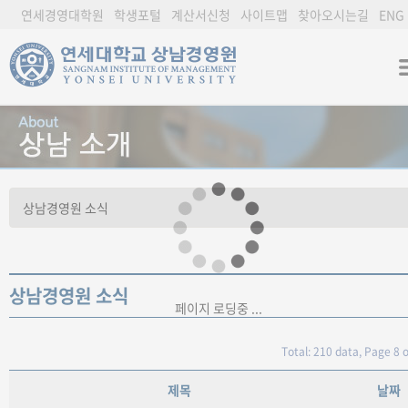
연세경영대학원
학생포털
계산서신청
사이트맵
찾아오시는길
ENG
상남경영원 소식
페이지 로딩중 ...
Total: 210 data, Page 8 o
제목
날짜