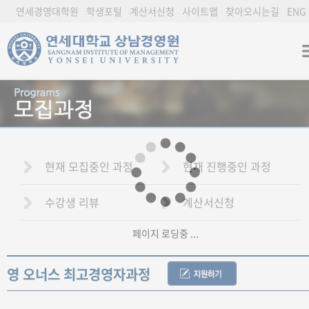
연세경영대학원
학생포털
계산서신청
사이트맵
찾아오시는길
ENG
현재 모집중인 과정
현재 진행중인 과정
수강생 리뷰
계산서신청
페이지 로딩중 ...
영 오너스 최고경영자과정