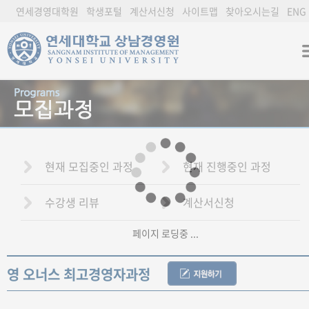
연세경영대학원
학생포털
계산서신청
사이트맵
찾아오시는길
ENG
현재 모집중인 과정
현재 진행중인 과정
수강생 리뷰
계산서신청
페이지 로딩중 ...
영 오너스 최고경영자과정