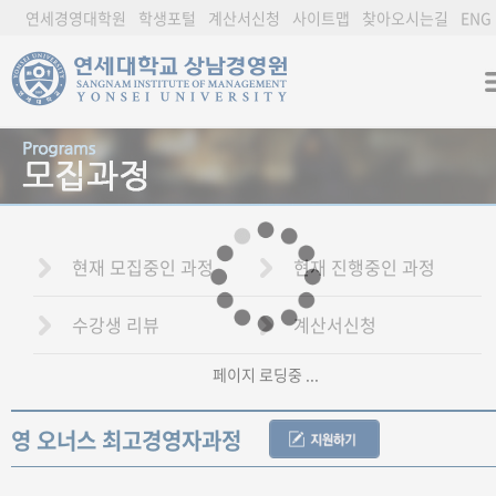
연세경영대학원
학생포털
계산서신청
사이트맵
찾아오시는길
ENG
현재 모집중인 과정
현재 진행중인 과정
수강생 리뷰
계산서신청
페이지 로딩중 ...
영 오너스 최고경영자과정