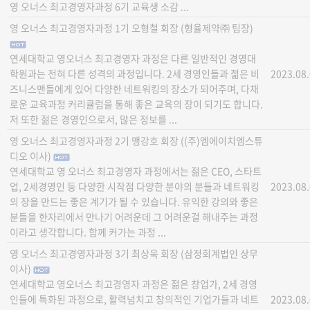
영 오너스 최고경영자과정 6기 교육생 소감 ...
영 오너스 최고경영자과정 1기 오형철 회장 (형율제약㈜ 팀장)
연세대학교 영오너스 최고경영자 과정은 다른 일반적인 경영대
학원과는 전혀 다른 성격의 과정입니다. 2세 경영인들과 젊은 비
2023.08
즈니스맨들에게 있어 다양한 네트워킹의 장소가 되어주며, 다채
로운 교육과정 커리큘럼을 통해 좋은 교육의 장이 되기도 합니다.
저 또한 젊은 경영인으로서, 많은 정보를 ...
영 오너스 최고경영자과정 2기 맹강호 회장 ((주)엠에이치엠스튜
디오 이사)
연세대학교 영 오너스 최고경영자 과정에서는 젊은 CEO, 스타트
업, 2세경영인 등 다양한 시작점 다양한 분야의 분들과 네트워킹
2023.08
의 장을 만드는 좋은 계기가 될 수 있습니다. 유익한 강의와 좋은
분들을 한자리에서 만나기 어려운데 그 어려운걸 해내주는 과정
이라고 생각합니다. 함께 커가는 과정 ...
영 오너스 최고경영자과정 3기 최상욱 회장 (삼정회계법인 상무
이사)
연세대학교 영오너스 최고경영자 과정은 젊은 창업가, 2세 경영
인들에 특화된 과정으로, 활력넘치고 창의적인 기업가들과 네트
2023.08