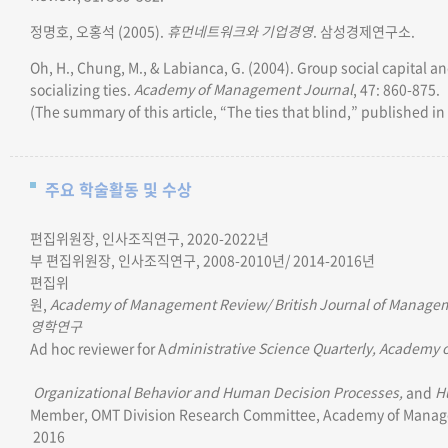
정명호, 오홍석 (2005).
휴먼네트워크와 기업경영
. 삼성경제연구소.
Oh, H., Chung, M., & Labianca, G. (2004). Group social capital a
socializing ties.
Academy of Management Journal
,
47: 860-875.
(The summary of this article, “The ties that blind,” published in
주요 학술활동 및 수상
편집위원장,
인사조직연구,
2020-2022년
부 편집위원장,
인사조직연구,
2008-2010년/ 2014-2016년
편집위
원
,
Academy of Management Review/
British Journal of Manage
영학연구
Ad hoc reviewer
for
A
dministrative Science Quarterly,
Academy o
Organizational Behavior and Human Decision Processes,
and
H
Member, OMT Division Research Committee, Academy of Manag
2016