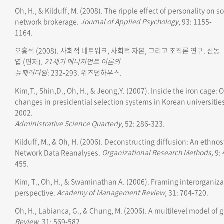
Oh, H., & Kilduff, M. (2008). The ripple effect of personality on s
network brokerage.
Journal of Applied Psychology
,
93: 1155-
1164.
오홍석 (2008). 사회적 네트워크, 사회적 자본, 그리고 조직론 연구. 신동
엽 (편저).
21세기 매니지먼트 이론의
뉴패러다임
: 232-293. 위즈덤하우스
.
Kim,T., Shin,D., Oh, H., & Jeong,Y. (2007). Inside the iron cage:
changes in presidential selection systems in Korean universitie
2002.
Administrative Science Quarterly
, 52: 286-323.
Kilduff, M., & Oh, H. (2006). Deconstructing diffusion: An ethno
Network Data Reanalyses.
Organizational Research Methods
,
9: 
455.
Kim, T., Oh, H., & Swaminathan A. (2006). Framing interorganiz
perspective.
Academy of Management Review
, 31: 704-720
.
Oh, H., Labianca, G., & Chung, M. (2006). A multilevel model of g
Review
, 31: 569-582.