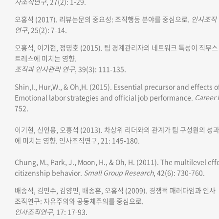
사조직연구
, 27(2): 1-29.
오홍석 (2017). 리뷰논문의 중요성: 조직행동 분야를 중심으로.
인사조직
연구
, 25(2): 7-14.
오홍석, 이기현, 정명호 (2015).
팀 경계관리자의 네트워크 특성이 직무스
트레스에 미치는 영향.
조직과 인사관리 연구
, 39(3): 111-135.
Shin,I., Hur,W., & Oh,H. (2015). Essential precursor and effects o
Emotional labor strategies and official job performance.
Career 
752.
이기현, 신인용, 오홍석 (2013). 차상위 리더와의 관계가 팀 구성원의 성
에 미치는 영향.
인사조직연구
, 21: 145-180.
Chung, M., Park, J., Moon, H., & Oh, H. (2011). The multilevel 
citizenship behavior.
Small Group Research
, 42(6): 730-760.
배종석, 김민수, 김양민, 배종훈, 오홍석 (2009). 경쟁적 패러다임과 인사
조직연구: 자유주의와 공동체주의를 중심으로.
인사조직연구
,
17: 17-93.