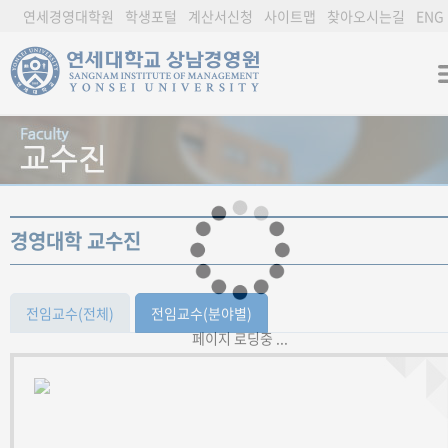
연세경영대학원
학생포털
계산서신청
사이트맵
찾아오시는길
ENG
경영대학 교수진
전임교수(전체)
전임교수(분야별)
페이지 로딩중 ...