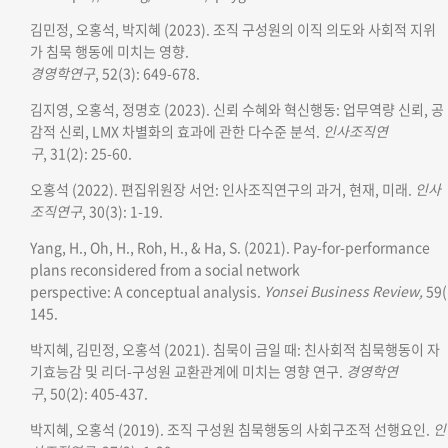
김민정, 오홍석, 박지혜 (2023). 조직 구성원의 이직 의도와 사회적 지위
가 침묵 행동에 미치는 영향.
경영학연구
, 52(3): 649-678.
김지영, 오홍석, 정명호 (2023). 신뢰 수혜와 혁신행동: 업무역량 신뢰, 공
감적 신뢰, LMX 차별화의 효과에 관한 다수준 분석.
인사조직연
구
, 31(2): 25-60.
오홍석 (2022). 편집위원장 서언: 인사조직연구의 과거, 현재, 미래.
인사
조직연구
, 30(3): 1-19.
Yang, H., Oh, H., Roh, H., & Ha, S. (2021). Pay-for-performance
plans reconsidered from a social network
perspective: A conceptual analysis.
Yonsei Business Review
,
59(
145.
박지혜, 김민정, 오홍석 (2021). 침묵이 금일 때: 친사회적 침묵행동이 자
기효능감 및 리더-구성원 교환관계에 미치는 영향 연구.
경영학연
구
, 50(2): 405-437.
박지혜, 오홍석 (2019). 조직 구성원 침묵행동의 사회구조적 선행요인.
인