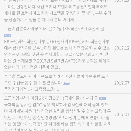
상 존속한 기업의 수가 전체 프랜차이즈 기업의 절반에도 미치지
2018.03
못하는 실정입니다.사업 초기나 프랜차이즈중견기업이 되어도
제대로 된 프랜차이즈 경영 시스템을 구축하지 못하면, 본부 수익
을 창출하기도 힘들 뿐 아니라 본의 아니게 ...
고급기업분석가과정 39기 윤OO님 (KB 국민카드) 추천의 글
KB 국민카드 회원심사부 윤OO 심사역 KB국민카드 회원심사부
에서 심사역으로 근무중이던 본인은 심사역 역량을 키울 수 있는
2017.12
연수프로그램을 찾던 중 연세대학교 고급기업분석과 과정이 있
다는 걸 소개받았고 2017년 9월 7일 AAP39기로 입학을 하게 되
었습니다. 본 과정은 기존에 알고 ...
수업을 들으면서 머리 속으로 시뮬레이션이 돌아가는 듯한 느낌
으로 수업을 흡수 할 수 있었습니다
2017.07
중견리더과정 1기 교육생 소감 ...
고급기업분석가과정 38기 김OO님 (국제약품) 추천의 글
국제약품 감사실 김OO 상무 제약회사 감사실에 재직 중에 있으
며 자기계발 차원에서 진정한 실력을 향상시킬 수 있는 교육이 무
2017.07
엇인지 고민하던 중 상남경영원AAP 과정이 눈에 띄었습니다.쉽
지는 않겠다고 생각했지만 저에겐 바쁜 생활 속에 짧지 않은 교육
을 성실히 받겠노라 스스로 다짐하며 교 ...