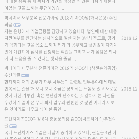
에 대한 습득 등 제 능력의 외연을 확장할 수 있는 기회가 제한되
어있는 것을 느끼는 무렵이었습 ...
빅데이터 재무분석 전문가과정 2018기 이OO님(하나은행) 추천
의글
저는 은행에서 기업금융을 담당하고 있습니다. 법인에 대한 대출
지원여부를 판단하는 심사역으로 일한 지는 3년차 정도로, 경기
2018.12
가 악화되는 것을 몸소 느끼며 제가 더 공부하고 끊임없이 자기계
발에 매진해야 심사를 신청하는 직원들 그리고 내가 몸담은 회사
에 더 도움을 줄 수 있다는 생각을 줄곧 ...
빅데이터 재무분석 전문가과정 2018기 신OO님 (삼전순약공업)
추천의글
현재까지 저의 업무가 재무,세무등과 관련된 업무분야에서 매일
반복되는 일을 해 오다 보니 조금은 정체되는 느낌도 있고 새로운
2018.12
것에 대한 거부감, 혹은 편안함에 안주하는 것 같아서 본 과정을
수강하기 얼마 전 부터 회사 업무와 관련된 것 뿐만 아니라 새로
운 것이라도 배우고 싶어 한 동안 ...
프랜차이즈CEO과정 8대 총동문회장 김OO(빅토리어스)추천의
글
국내 프랜차이즈 기업은 나날이 증가하고 있으나, 현실은 3년 이