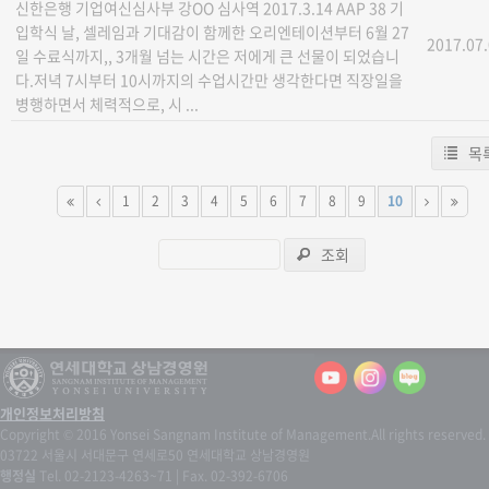
신한은행 기업여신심사부 강OO 심사역 2017.3.14 AAP 38 기
입학식 날, 셀레임과 기대감이 함께한 오리엔테이션부터 6월 27
2017.07
일 수료식까지,, 3개월 넘는 시간은 저에게 큰 선물이 되었습니
다.저녁 7시부터 10시까지의 수업시간만 생각한다면 직장일을
병행하면서 체력적으로, 시 ...
목
1
2
3
4
5
6
7
8
9
10
조회
개인정보처리방침
Copyright © 2016 Yonsei Sangnam Institute of Management.
All rights reserved.
03722 서울시 서대문구 연세로50 연세대학교 상남경영원
행정실
Tel. 02-2123-4263~71 | Fax. 02-392-6706