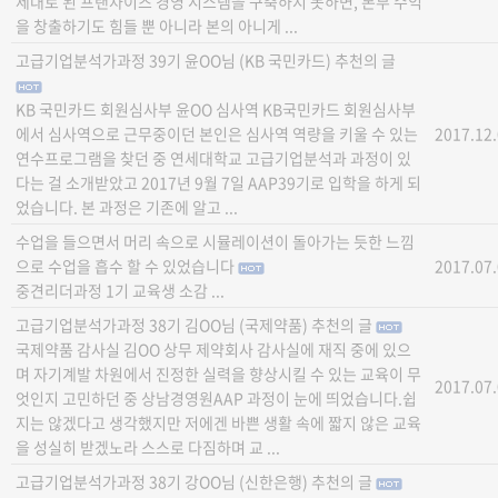
제대로 된 프랜차이즈 경영 시스템을 구축하지 못하면, 본부 수익
을 창출하기도 힘들 뿐 아니라 본의 아니게 ...
고급기업분석가과정 39기 윤OO님 (KB 국민카드) 추천의 글
KB 국민카드 회원심사부 윤OO 심사역 KB국민카드 회원심사부
에서 심사역으로 근무중이던 본인은 심사역 역량을 키울 수 있는
2017.12
연수프로그램을 찾던 중 연세대학교 고급기업분석과 과정이 있
다는 걸 소개받았고 2017년 9월 7일 AAP39기로 입학을 하게 되
었습니다. 본 과정은 기존에 알고 ...
수업을 들으면서 머리 속으로 시뮬레이션이 돌아가는 듯한 느낌
으로 수업을 흡수 할 수 있었습니다
2017.07
중견리더과정 1기 교육생 소감 ...
고급기업분석가과정 38기 김OO님 (국제약품) 추천의 글
국제약품 감사실 김OO 상무 제약회사 감사실에 재직 중에 있으
며 자기계발 차원에서 진정한 실력을 향상시킬 수 있는 교육이 무
2017.07
엇인지 고민하던 중 상남경영원AAP 과정이 눈에 띄었습니다.쉽
지는 않겠다고 생각했지만 저에겐 바쁜 생활 속에 짧지 않은 교육
을 성실히 받겠노라 스스로 다짐하며 교 ...
고급기업분석가과정 38기 강OO님 (신한은행) 추천의 글