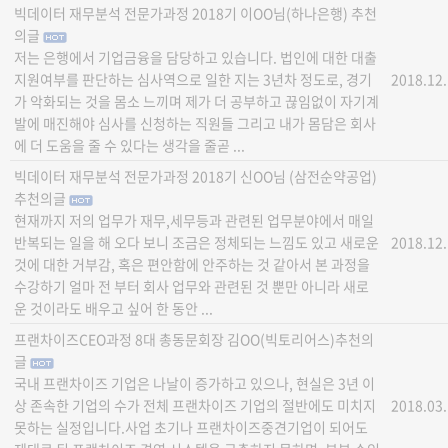
빅데이터 재무분석 전문가과정 2018기 이OO님(하나은행) 추천
의글
저는 은행에서 기업금융을 담당하고 있습니다. 법인에 대한 대출
지원여부를 판단하는 심사역으로 일한 지는 3년차 정도로, 경기
2018.12
가 악화되는 것을 몸소 느끼며 제가 더 공부하고 끊임없이 자기계
발에 매진해야 심사를 신청하는 직원들 그리고 내가 몸담은 회사
에 더 도움을 줄 수 있다는 생각을 줄곧 ...
빅데이터 재무분석 전문가과정 2018기 신OO님 (삼전순약공업)
추천의글
현재까지 저의 업무가 재무,세무등과 관련된 업무분야에서 매일
반복되는 일을 해 오다 보니 조금은 정체되는 느낌도 있고 새로운
2018.12
것에 대한 거부감, 혹은 편안함에 안주하는 것 같아서 본 과정을
수강하기 얼마 전 부터 회사 업무와 관련된 것 뿐만 아니라 새로
운 것이라도 배우고 싶어 한 동안 ...
프랜차이즈CEO과정 8대 총동문회장 김OO(빅토리어스)추천의
글
국내 프랜차이즈 기업은 나날이 증가하고 있으나, 현실은 3년 이
상 존속한 기업의 수가 전체 프랜차이즈 기업의 절반에도 미치지
2018.03
못하는 실정입니다.사업 초기나 프랜차이즈중견기업이 되어도