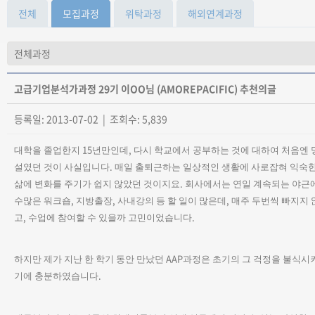
전체
모집과정
위탁과정
해외연계과정
고급기업분석가과정 29기 이OO님 (AMOREPACIFIC) 추천의글
등록일: 2013-07-02 | 조회수: 5,839
15
,
대학을 졸업한지
년만인데
다시 학교에서 공부하는 것에 대하여 처음엔 
.
설였던 것이 사실입니다
매일 출퇴근하는 일상적인 생활에 사로잡혀 익숙
.
삶에 변화를 주기가 쉽지 않았던 것이지요
회사에서는 연일 계속되는 야근
,
,
,
수많은 워크숍
지방출장
사내강의 등 할 일이 많은데
매주 두번씩 빠지지 
,
.
고
수업에 참여할 수 있을까 고민이었습니다
AAP
하지만 제가 지난 한 학기 동안 만났던
과정은 초기의 그 걱정을 불식시
.
기에 충분하였습니다