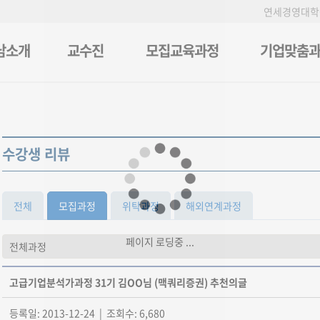
연세경영대학
남소개
교수진
모집교육과정
기업맞춤
수강생 리뷰
전체
모집과정
위탁과정
해외연계과정
페이지 로딩중 ...
고급기업분석가과정 31기 김OO님 (맥쿼리증권) 추천의글
등록일: 2013-12-24 | 조회수: 6,680