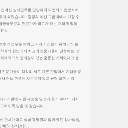
기업여신 심사업무를 담당하게 되면서 기업분석에
.
하게 되었습니다
당행의 여신 그룹내에서 가장 수
업금융부문의 전문가가 되고자 하는 저의 열정을
.
니다
하루의 업무를 마치고 저녁 시간을 이용해 강의를
내 학계와 현업에서 최고의 전문가들이 진행하는
강
층 체계적으로 정리할수 있는 훌륭한 기회였다고 생
의
전문가들이
각각의
서로
다른
관점에서
기업을
분
어서
어느
한쪽에
치우치지
않고
균형 잡힌
시각
 자기개발에 대한 새로운 열정과 동기 부여의 기회
.
 오래도록 남을 것 같습니다
,
신 연세대학교 상남 경영원과 함께 했던 강사님들
 강력히 추전합니다
.