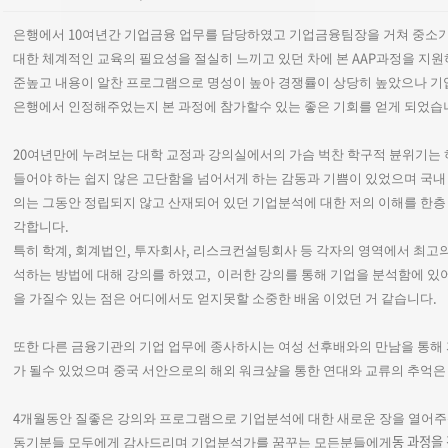
10
은행에서
여년간 기업금융 업무를 담당하였고 기업금융팀장을 거쳐 중소
AAP
대한 체계적인 교육의 필요성을 절실히 느끼고 있던 차에 본
과정을 지원
준높고 내용이 알찬 프로그램으로 명성이 높아 경쟁률이 상당히 높았으나 기
은행에서 인정해주었는지 본 과정에 참가할수 있는 좋은 기회를 얻게 되었습
20
여년만에 누려보는 대학 교정과 강의실에서의 가슴 벅찬 학구적 뷴위기는 
들어야 하는 쉽지 않은 고단함을 넘어서게 하는 감동과 기쁨이 있었으며 국
의는 그동안 정립되지 않고 산재되어 있던 기업분석에 대한 저의 이해를 한
.
각합니다
,
,
,
특히 학계
회계법인
투자회사
리스크컨설팅회사
등
각자의
영역에서
최고
,
석하는
방법에
대해
강의를
하였고
이러한
강의를
통해
기업을
분석함에
있
.
을
가질수 있는 점은 어디에서도 얻지못할 소중한 배움 이었던 거 같습니다
또한 다른 금융기관의 기업 업무에 종사하시는 여성 선후배와의 만남을 통해
가 될수 있었으며 중국 서안으로의 해외 워크샾을 통한 연대와 교류의 추억은
4
개월동안 질좋은 강의와 프로그램으로 기업분석에 대한 새로운 장을 열어주
동 과정을
동기분들 모두에게 감사드리며 기업분석가를 꿈꾸는 모든분들에게